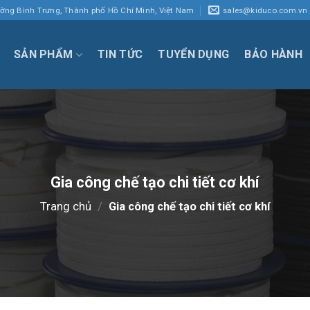
ường Bình Trưng, Thành phố Hồ Chí Minh, Việt Nam
sales@kiduco.com.vn
SẢN PHẨM
TIN TỨC
TUYỂN DỤNG
BẢO HÀNH
Gia công chế tạo chi tiết cơ khí
Trang chủ
/
Gia công chế tạo chi tiết cơ khí