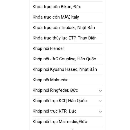
Khóa trục côn Bikon, Đức
Khóa trục côn MAV, Italy
Khóa trục côn Tsubaki, Nhật Bản
Khóa trục thủy lực ETP, Thụy Điển
Khớp nối Flender
Khớp nối JAC Coupling, Hàn Quốc
Khớp nối Kyushu Hasec, Nhật Bản
Khớp nối Malmedie
Khớp nối Ringfeder, Đức
Khớp nối trục KCP, Hàn Quốc
Khớp nối trục KTR, Đức
Khớp nối trục Malmedie, Đức