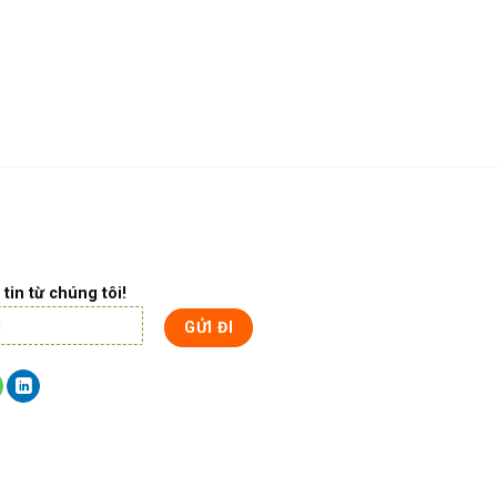
tin từ chúng tôi!
gn
Gobet Slot Gacor