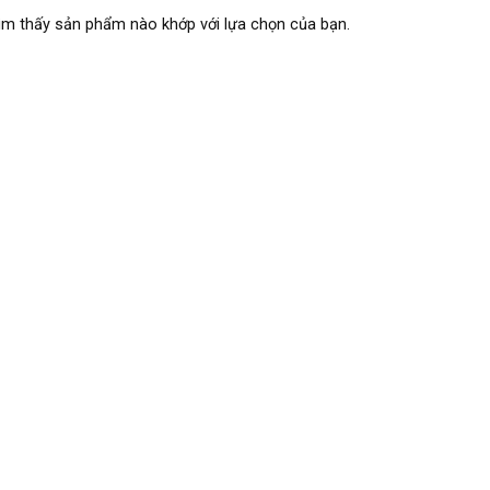
ìm thấy sản phẩm nào khớp với lựa chọn của bạn.