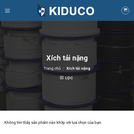
Skip
to
content
Xích tải nặng
Trang chủ
/
Xích tải nặng
LỌC
Không tìm thấy sản phẩm nào khớp với lựa chọn của bạn.