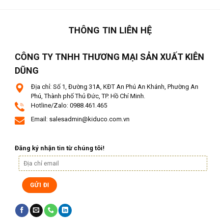
THÔNG TIN LIÊN HỆ
CÔNG TY TNHH THƯƠNG MẠI SẢN XUẤT KIÊN
DŨNG
Địa chỉ: Số 1, Đường 31A, KĐT An Phú An Khánh, Phường An
Phú, Thành phố Thủ Đức, TP. Hồ Chí Minh.
Hotline/Zalo: 0988.461.465
Email: salesadmin@kiduco.com.vn
Đăng ký nhận tin từ chúng tôi!