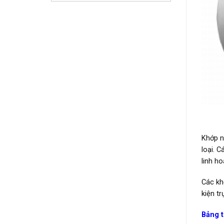
Khớp n
loại. 
linh ho
Các kh
kiện tr
Bảng t