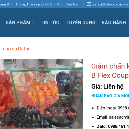
ường Bình Trưng, Thành phố Hồ Chí Minh, Việt Nam
sales@kiduco.com.vn
SẢN PHẨM
TIN TỨC
TUYỂN DỤNG
BẢO HÀNH
 cao su Rathi
Giảm chấn k
B Flex Coup
Giá: Liên hệ
NHẬN BÁO GIÁ MỚ
Điện thoại: 0988
Email: salesadm
Zalo: 0988.461.