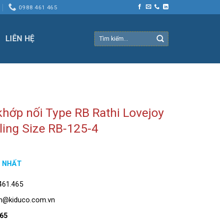
0988 461 465
Tìm
LIÊN HỆ
kiếm:
hớp nối Type RB Rathi Lovejoy
ling Size RB-125-4
I NHẤT
.461.465
in@kiduco.com.vn
465