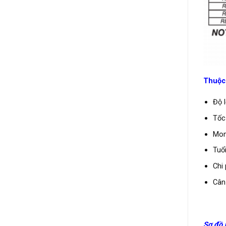
Thuộc 
Độ 
Tốc
Mom
Tuổi
Chi
Cân
Sơ đồ 