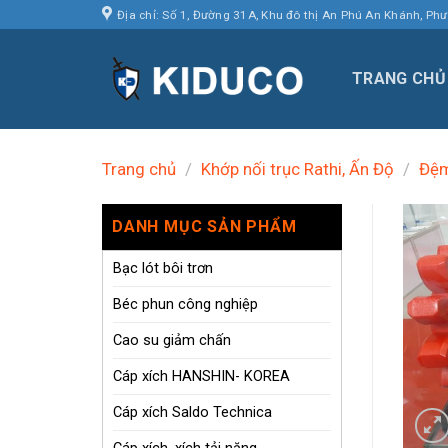
Skip
Địa chỉ: Số 1, Đường 31A, Khu đô thị An Phú An Khánh, Ph
to
content
TRANG CHỦ
Trang chủ
/
Khớp nối trục Rathi, Ấn Độ
/
Đệm
DANH MỤC SẢN PHẨM
Bạc lót bôi trơn
Béc phun công nghiệp
Cao su giảm chấn
Cáp xích HANSHIN- KOREA
Cáp xích Saldo Technica