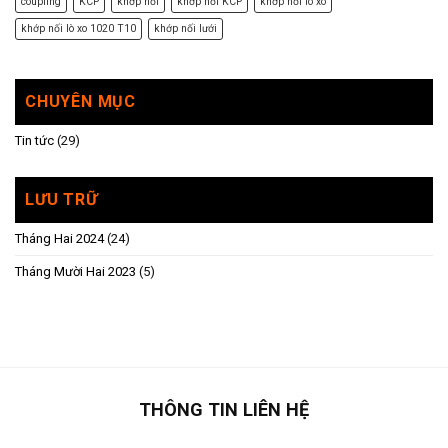
coupling
KCP
khớp nối
khớp nối KCP
khớp nối lò xo
khớp nối lò xo 1020 T10
khớp nối lưới
CHUYÊN MỤC
Tin tức
(29)
LƯU TRỮ
Tháng Hai 2024
(24)
Tháng Mười Hai 2023
(5)
THÔNG TIN LIÊN HỆ