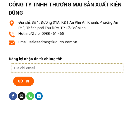
CÔNG TY TNHH THƯƠNG MẠI SẢN XUẤT KIÊN
DŨNG
Địa chỉ: Số 1, Đường 31A, KĐT An Phú An Khánh, Phường An
Phú, Thành phố Thủ Đức, TP. Hồ Chí Minh.
Hotline/Zalo: 0988.461.465
Email: salesadmin@kiduco.com.vn
Đăng ký nhận tin từ chúng tôi!
Judi Bola
Slot Bonus New Member
Gobet Info Situs Slot Gacor
Terpercaya 2023
slot gacor
slot gacor hari ini
Home Design
Gobet