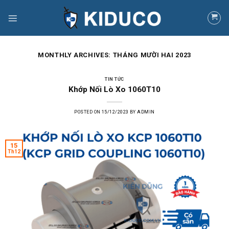
Skip
to
content
MONTHLY ARCHIVES:
THÁNG MƯỜI HAI 2023
TIN TỨC
Khớp Nối Lò Xo 1060T10
POSTED ON
15/12/2023
BY
ADMIN
15
Th12