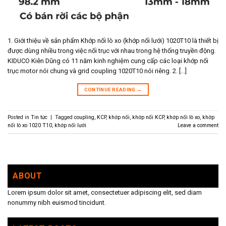
1. Giới thiệu về sản phẩm Khớp nối lò xo (khớp nối lưới) 1020T10 là thiết bị
được dùng nhiều trong việc nối trục với nhau trong hệ thống truyền động.
KIDUCO Kiên Dũng có 11 năm kinh nghiệm cung cấp các loại khớp nối
trục motor nói chung và grid coupling 1020T10 nói riêng. 2. […]
CONTINUE READING
→
Posted in
Tin tức
|
Tagged
coupling
,
KCP
,
khớp nối
,
khớp nối KCP
,
khớp nối lò xo
,
khớp
nối lò xo 1020 T10
,
khớp nối lưới
Leave a comment
ABOUT
Lorem ipsum dolor sit amet, consectetuer adipiscing elit, sed diam
nonummy nibh euismod tincidunt.