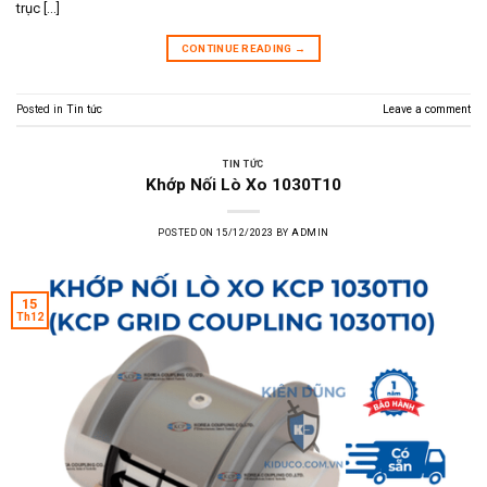
trục […]
CONTINUE READING
→
Posted in
Tin tức
Leave a comment
TIN TỨC
Khớp Nối Lò Xo 1030T10
POSTED ON
15/12/2023
BY
ADMIN
15
Th12