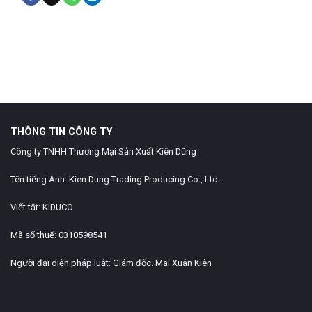
Judi Bola
Slot Bonus New Member
Gobet Info Situs Slot Gacor
Terpercaya 2023
slot gacor
slot gacor hari ini
Home Design
Gobet
Slot Gacor
THÔNG TIN CÔNG TY
Công ty TNHH Thương Mại Sản Xuất Kiên Dũng
Tên tiếng Anh: Kien Dung Trading Producing Co., Ltd.
Viết tắt: KIDUCO
Mã số thuế: 0310598541
Người đại diện pháp luật: Giám đốc. Mai Xuân Kiên