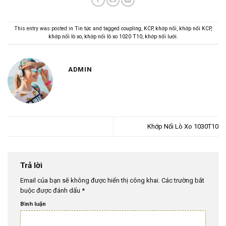
This entry was posted in
Tin tức
and tagged
coupling
,
KCP
,
khớp nối
,
khớp nối KCP
,
khớp nối lò xo
,
khớp nối lò xo 1020 T10
,
khớp nối lưới
.
ADMIN
Khớp Nối Lò Xo 1030T10
Trả lời
Email của bạn sẽ không được hiển thị công khai.
Các trường bắt
buộc được đánh dấu
*
Bình luận