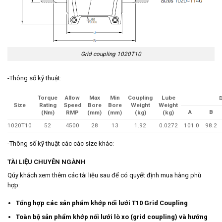
Grid coupling 1020T10
-Thông số kỹ thuật:
Torque
Allow
Max
Min
Coupling
Lube
Size
Rating
Speed
Bore
Bore
Weight
Weight
A
B
(Nm)
RMP
(mm)
(mm)
(kg)
(kg)
1020T10
52
4500
28
13
1.92
0.0272
101.0
98.2
-Thông số kỹ thuật các các size khác:
TÀI LIỆU CHUYÊN NGÀNH
Qúy khách xem thêm các tài liệu sau để có quyết định mua hàng phù
hợp:
Tổng hợp các sản phẩm khớp nối lưới T10 Grid Coupling
Toàn bộ sản phẩm khớp nối lưới lò xo (grid coupling) và hướng