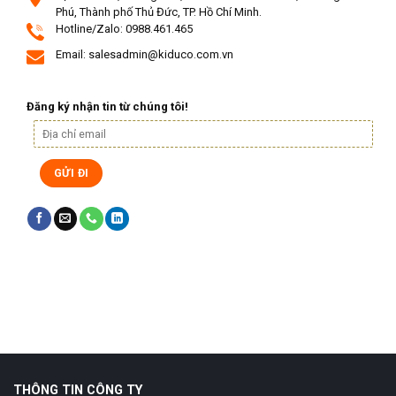
Phú, Thành phố Thủ Đức, TP. Hồ Chí Minh.
Hotline/Zalo: 0988.461.465
Email: salesadmin@kiduco.com.vn
Đăng ký nhận tin từ chúng tôi!
Judi Bola
Slot Bonus New Member
Gobet Info Situs Slot Gacor
Terpercaya 2023
slot gacor
slot gacor hari ini
Home Design
Gobet
Slot Gacor
THÔNG TIN CÔNG TY