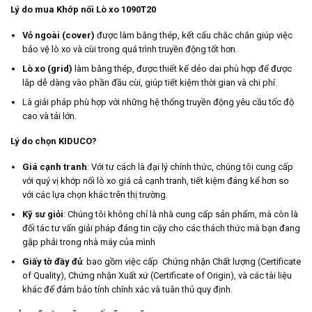
Lý do mua Khớp nối Lò xo 1090T20
Vỏ ngoài (cover)
được làm bằng thép, kết cấu chắc chắn giúp việc
bảo vệ lò xo và cùi trong quá trình truyền động tốt hơn.
Lò xo (grid)
làm bằng thép, được thiết kế dẻo dai phù hợp để được
lắp dễ dàng vào phần đầu cùi, giúp tiết kiệm thời gian và chi phí.
Là giải pháp phù hợp với những hệ thống truyền động yêu cầu tốc độ
cao và tải lớn.
Lý do chọn KIDUCO?
Giá cạnh tranh
: Với tư cách là đại lý chính thức, chúng tôi cung cấp
với quý vị khớp nối lò xo giá cả cạnh tranh, tiết kiệm đáng kể hơn so
với các lựa chọn khác trên thị trường.
Kỹ sư giỏi
: Chúng tôi không chỉ là nhà cung cấp sản phẩm, mà còn là
đối tác tư vấn giải pháp đáng tin cậy cho các thách thức mà bạn đang
gặp phải trong nhà máy của mình
Giấy tờ đầy đủ
: bao gồm việc cấp Chứng nhận Chất lượng (Certificate
of Quality), Chứng nhận Xuất xứ (Certificate of Origin), và các tài liệu
khác để đảm bảo tính chính xác và tuân thủ quy định.