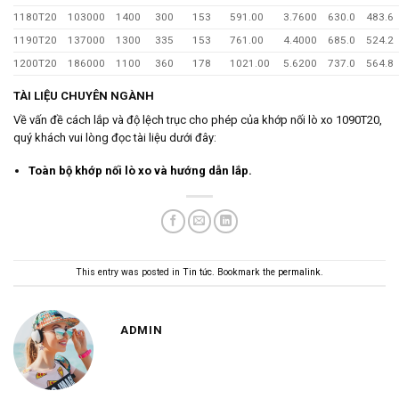
1180T20
103000
1400
300
153
591.00
3.7600
630.0
483.6
1190T20
137000
1300
335
153
761.00
4.4000
685.0
524.2
1200T20
186000
1100
360
178
1021.00
5.6200
737.0
564.8
TÀI LIỆU CHUYÊN NGÀNH
Về vấn đề cách lắp và độ lệch trục cho phép của khớp nối lò xo 1090T20,
quý khách vui lòng đọc tài liệu dưới đây:
Toàn bộ khớp nối lò xo và hướng dẫn lắp.
This entry was posted in
Tin tức
. Bookmark the
permalink
.
ADMIN