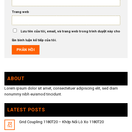
Trang web
Lưu tên của tôi, email, và trang web trong trình duyệt này cho
lần bình luận kế tiếp của tôi.
ABOUT
Lorem ipsum dolor sit amet, consectetuer adipiscing elit, sed diam
nonummy nibh euismod tincidunt.
LATEST POSTS
Grid Coupling 1180T20 – Khớp Nối Lò Xo 1180T20
22
Th2