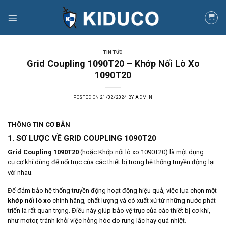
Skip
to
content
TIN TỨC
Grid Coupling 1090T20 – Khớp Nối Lò Xo
1090T20
POSTED ON
21/02/2024
BY
ADMIN
THÔNG TIN CƠ BẢN
1. SƠ LƯỢC VỀ GRID COUPLING 1090T20
Grid Coupling 1090T20
(hoặc Khớp nối lò xo 1090T20) là một dụng
cụ cơ khí dùng để nối trục của các thiết bị trong hệ thống truyền động lại
với nhau.
Để đảm bảo hệ thống truyền động hoạt động hiệu quả, việc lựa chọn một
khớp nối lò xo
chính hãng, chất lượng và có xuất xứ từ những nước phát
triển là rất quan trọng. Điều này giúp bảo vệ trục của các thiết bị cơ khí,
như motor, tránh khỏi việc hỏng hóc do rung lắc hay quá nhiệt.