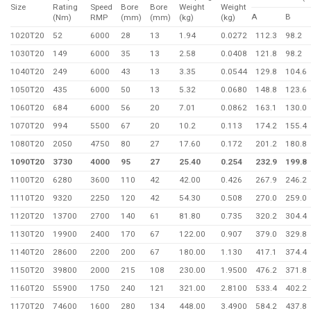
Size
Rating
Speed
Bore
Bore
Weight
Weight
A
B
(Nm)
RMP
(mm)
(mm)
(kg)
(kg)
1020T20
52
6000
28
13
1.94
0.0272
112.3
98.2
1030T20
149
6000
35
13
2.58
0.0408
121.8
98.2
1040T20
249
6000
43
13
3.35
0.0544
129.8
104.6
1050T20
435
6000
50
13
5.32
0.0680
148.8
123.6
1060T20
684
6000
56
20
7.01
0.0862
163.1
130.0
1070T20
994
5500
67
20
10.2
0.113
174.2
155.4
1080T20
2050
4750
80
27
17.60
0.172
201.2
180.8
1090T20
3730
4000
95
27
25.40
0.254
232.9
199.8
1100T20
6280
3600
110
42
42.00
0.426
267.9
246.2
1110T20
9320
2250
120
42
54.30
0.508
270.0
259.0
1120T20
13700
2700
140
61
81.80
0.735
320.2
304.4
1130T20
19900
2400
170
67
122.00
0.907
379.0
329.8
1140T20
28600
2200
200
67
180.00
1.130
417.1
374.4
1150T20
39800
2000
215
108
230.00
1.9500
476.2
371.8
1160T20
55900
1750
240
121
321.00
2.8100
533.4
402.2
1170T20
74600
1600
280
134
448.00
3.4900
584.2
437.8