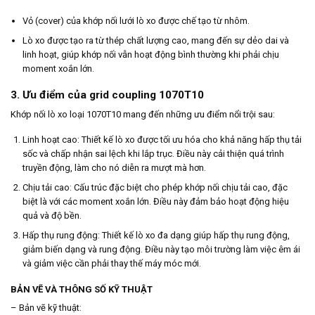
Vỏ (cover) của khớp nối lưới lò xo được chế tạo từ nhôm.
Lò xo được tạo ra từ thép chất lượng cao, mang đến sự dẻo dai và
linh hoạt, giúp khớp nối vẫn hoạt động bình thường khi phải chịu
moment xoắn lớn.
3. Ưu điểm của grid coupling 1070T10
Khớp nối lò xo loại 1070T10 mang đến những ưu điểm nổi trội sau:
Linh hoạt cao: Thiết kế lò xo được tối ưu hóa cho khả năng hấp thụ tải
sốc và chấp nhận sai lệch khi lắp trục. Điều này cải thiện quá trình
truyền động, làm cho nó diễn ra mượt mà hơn.
Chịu tải cao: Cấu trúc đặc biệt cho phép khớp nối chịu tải cao, đặc
biệt là với các moment xoắn lớn. Điều này đảm bảo hoạt động hiệu
quả và độ bền.
Hấp thụ rung động: Thiết kế lò xo đa dạng giúp hấp thụ rung động,
giảm biến dạng và rung động. Điều này tạo môi trường làm việc êm ái
và giảm việc cần phải thay thế máy móc mới.
BẢN VẼ VÀ THÔNG SỐ KỸ THUẬT
– Bản vẽ kỹ thuật: