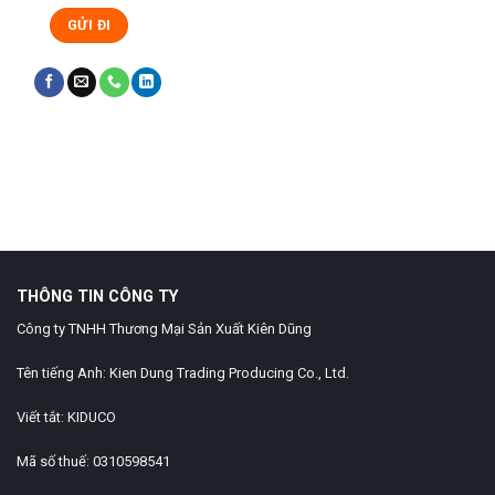
Judi Bola
Slot Bonus New Member
Gobet Info Situs Slot Gacor
Terpercaya 2023
slot gacor
slot gacor hari ini
Home Design
Gobet
Slot Gacor
THÔNG TIN CÔNG TY
Công ty TNHH Thương Mại Sản Xuất Kiên Dũng
Tên tiếng Anh: Kien Dung Trading Producing Co., Ltd.
Viết tắt: KIDUCO
Mã số thuế: 0310598541