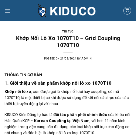
Skip
to
content
TIN TỨC
Khớp Nối Lò Xo 1070T10 – Grid Coupling
1070T10
POSTED ON
21/02/2024
BY
ADMIN
THÔNG TIN CƠ BẢN
1. Giới thiệu về sản phẩm khớp nối lò xo 1070T10
Khớp nối lò xo
, còn được gọi là khớp nối lưới hay coupling, có mã
1070T10, là một thiết bị cơ khí được sử dụng để kết nối các trục của các
thiết bị truyền động lại với nhau.
KIDUCO Kiên Dũng tự hào là
đối tác phân phối chính thức
của khớp nối
Hàn Quốc KCP –
Korean Coupling tại Việt Nam
, với hơn 11 năm kinh
nghiệm trong việc cung cấp đa dạng các loại khớp nối trục cho động cơ
nói chung và đặc biệt là khớp nối lò xo loại 1070T10.