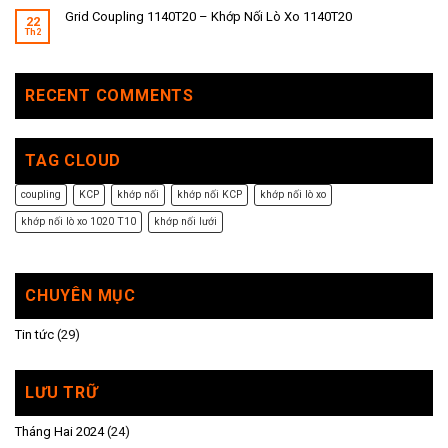
Grid Coupling 1140T20 – Khớp Nối Lò Xo 1140T20
22
Th2
RECENT COMMENTS
TAG CLOUD
coupling
KCP
khớp nối
khớp nối KCP
khớp nối lò xo
khớp nối lò xo 1020 T10
khớp nối lưới
CHUYÊN MỤC
Tin tức
(29)
LƯU TRỮ
Tháng Hai 2024
(24)