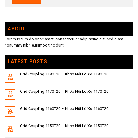
ABOUT
Lorem ipsum dolor sit amet, consectetuer adipiscing elit, sed diam
nonummy nibh euismod tincidunt.
LATEST POSTS
Grid Coupling 1180T20 – Khớp Nối Lò Xo 1180T20
22
Th2
Grid Coupling 1170T20 – Khớp Nối Lò Xo 1170T20
22
Th2
Grid Coupling 1160T20 – Khớp Nối Lò Xo 1160T20
22
Th2
Grid Coupling 1150T20 – Khớp Nối Lò Xo 1150T20
22
Th2