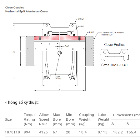
-Thông số kỹ thuật:
Torque
Allow
Max
Min
Coupling
Lube
Dimensions (m
Size
Rating
Speed
Bore
Bore
Weight
Weight
A
B
(Nm)
RMP
(mm)
(mm)
(kg)
(kg)
1070T10
994
4125
67
20
10.4
0.113
162.2
155.4